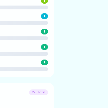
1
1
1
1
1
275 Total