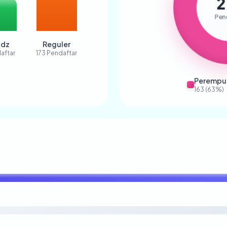
2
Pen
idz
Reguler
aftar
173 Pendaftar
Perempu
163 (63%)