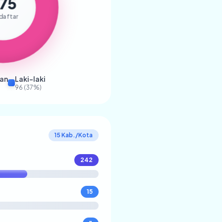
75
daftar
an
Laki-laki
96 (37%)
15 Kab./Kota
242
15