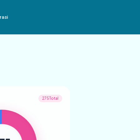
rasi
275Total