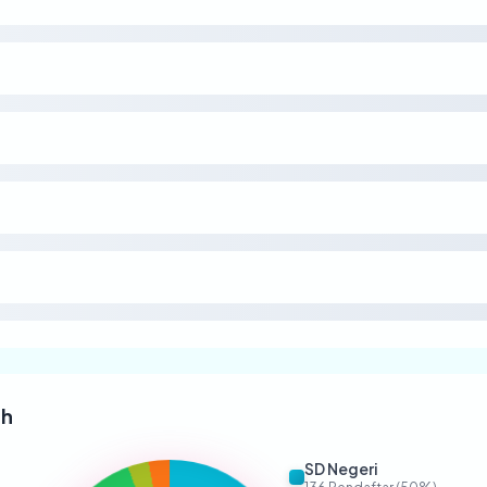
ah
SD Negeri